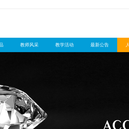
品
教师风采
教学活动
最新公告