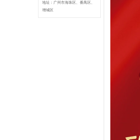
地址：广州市海珠区、番禺区、
增城区