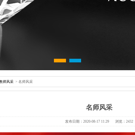
教师风采
>名师风采
名师风采
发布日期：2020-08-1711:29
浏览：2432