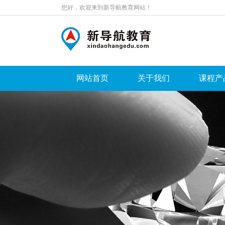
您好，欢迎来到新导航教育网站！
网站首页
关于我们
课程产